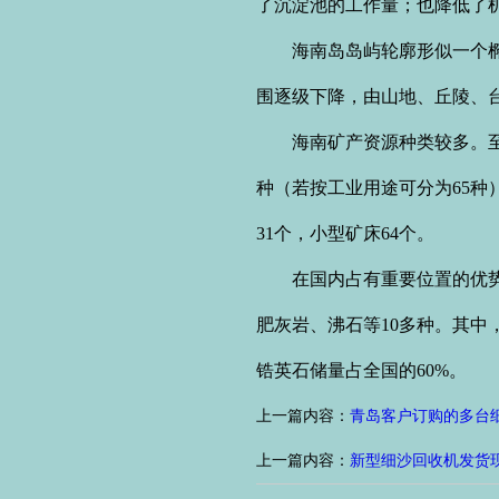
了沉淀池的工作量；也降低了
海南岛岛屿轮廓形似一个椭圆
围逐级下降，由山地、丘陵、
海南矿产资源种类较多。至19
种（若按工业用途可分为65种
31个，小型矿床64个。
在国内占有重要位置的优势矿
肥灰岩、沸石等10多种。其中
锆英石储量占全国的60%。
上一篇内容：
青岛客户订购的多台
上一篇内容：
新型细沙回收机发货